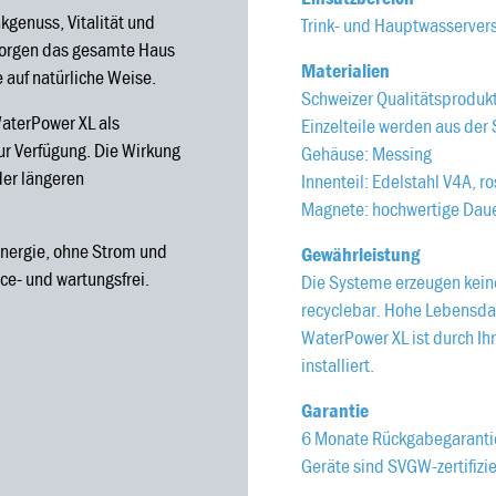
kgenuss, Vitalität und
Trink- und Hauptwasserver
orgen das gesamte Haus
Materialien
auf natürliche Weise.
Schweizer Qualitätsprodukt
aterPower XL als
Einzelteile werden aus der
ur Verfügung. Die Wirkung
Gehäuse: Messing
er längeren
Innenteil: Edelstahl V4A, ro
Magnete: hochwertige Da
nergie, ohne Strom und
Gewährleistung
ce- und wartungsfrei.
Die Systeme erzeugen keine
recyclebar. Hohe Lebensdau
WaterPower XL ist durch Ih
installiert.
Garantie
6 Monate Rückgabegaranti
Geräte sind SVGW-zertifizie