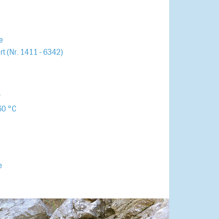
e
rt (Nr. 1411 - 6342)
r
60 °C
e