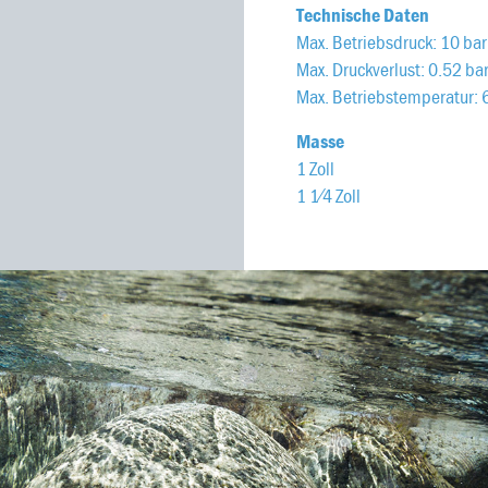
Technische Daten
Max. Betriebsdruck: 10 bar
Max. Druckverlust: 0.52 ba
Max. Betriebstemperatur: 
Masse
1 Zoll
1 1⁄4 Zoll