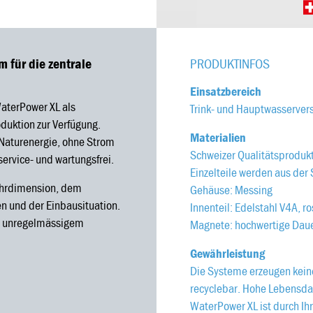
für die zentrale
PRODUKTINFOS
Einsatzbereich
aterPower XL als
Trink- und Hauptwasserver
duktion zur Verfügung.
Materialien
Naturenergie, ohne Strom
Schweizer Qualitätsprodukt
ervice- und wartungsfrei.
Einzelteile werden aus der
Rohrdimension, dem
Gehäuse: Messing
n und der Einbausituation.
Innenteil: Edelstahl V4A, ro
ei unregelmässigem
Magnete: hochwertige Da
Gewährleistung
Die Systeme erzeugen keine
recyclebar. Hohe Lebensdau
WaterPower XL ist durch Ih