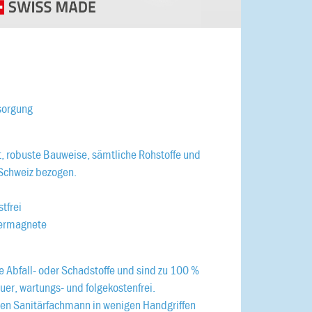
sorgung
, robuste Bauweise, sämtliche Rohstoffe und
 Schweiz bezogen.
stfrei
uermagnete
 Abfall- oder Schadstoffe und sind zu 100 %
er, wartungs- und folgekostenfrei.
ren Sanitärfachmann in wenigen Handgriffen